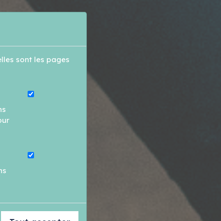
lles sont les pages
ns
our
ns