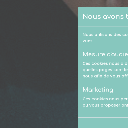
Nous avons 
Nous utilisons des co
vues
Mesure d'audi
Ces cookies nous aid
quelles pages sont les
nous afin de vous off
Marketing
Ces cookies nous perm
pu vous proposer ont