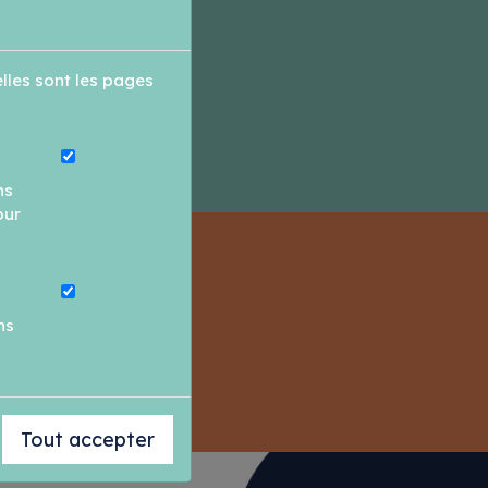
lles sont les pages
ns
our
s ?
ns
Tout accepter