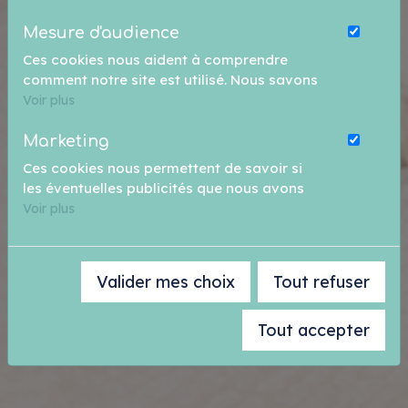
Mesure d'audience
Ces cookies nous aident à comprendre
comment notre site est utilisé. Nous savons
quelles pages sont les plus vues, d'où
Voir plus
viennent nos visiteurs. Ils sont essentiels
pour nous afin de vous offrir la meilleure
Marketing
expérience possible.
Ces cookies nous permettent de savoir si
les éventuelles publicités que nous avons
pu vous proposer ont été pertinentes.
Voir plus
Valider mes choix
Tout refuser
Tout accepter